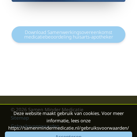
Download Samenwerkingsovereenkomst
medicatiebeoordeling huisarts-apotheker
© 2026 Samen Minder Medicatie
Deze website maakt gebruik van cookies. Voor meer
Sitemap
informatie, lees onze
Gebruiksvoorwaarden
https://samenmindermedicatie.nl/gebruiksvoorwaarden/
Boris Hoekmeijer Webdesign
Accepteren