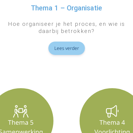
Thema 1 – Organisatie
Hoe organiseer je het proces, en wie is
daarbij betrokken?
Lees verder
Thema 5
Thema 4
Samenwerking
Voorlichting