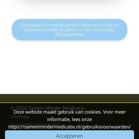
Download Kennisdocument Bevorderende en
belemmerende factoren in het medicatie-
afbouwproces
© 2026 Samen Minder Medicatie
Deze website maakt gebruik van cookies. Voor meer
Sitemap
informatie, lees onze
Gebruiksvoorwaarden
https://samenmindermedicatie.nl/gebruiksvoorwaarden/
Boris Hoekmeijer Webdesign
Accepteren